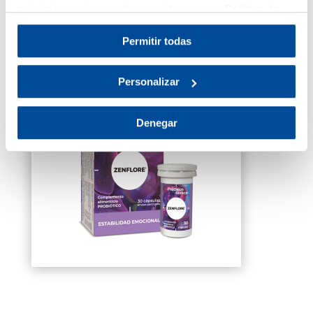
más información, puede consultar nuestra
Política de
Cookies
.
Permitir todas
ZENFLORE
®
Personalizar
Denegar