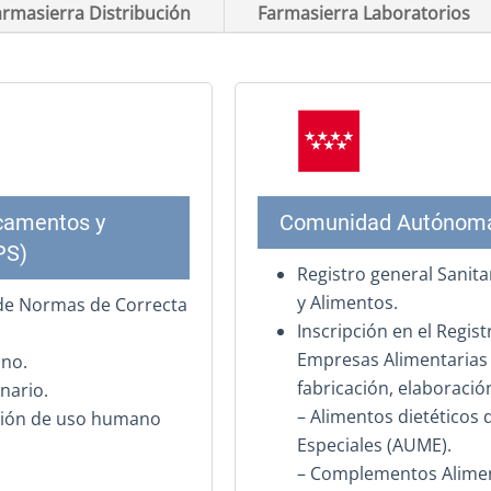
armasierra Distribución
Farmasierra Laboratorios
camentos y
Comunidad Autónoma
PS)
Registro general Sanit
y Alimentos.
 de Normas de Correcta
Inscripción en el Regist
Empresas Alimentarias 
no.
fabricación, elaboració
nario.
– Alimentos dietéticos
ción de uso humano
Especiales (AUME).
– Complementos Alimen