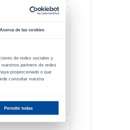
Acerca de las cookies
igilância Sanitaria
ciones de redes sociales y
n nuestros partners de redes
ácticas de Fabricação de
 haya proporcionado o que
uede consultar nuestra
Permitir todas