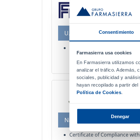
Consentimiento
U.S. Food and Drug Adminis
Compliance with Current Goo
Farmasierra usa cookies
Practice (CGMP).
En Farmasierra utilizamos co
analizar el tráfico. Además,
sociales, publicidad y análi
hayan recopilado a partir de
Política de Cookies
.
Denegar
National Drug Authority-U
Certificate of Compliance wi