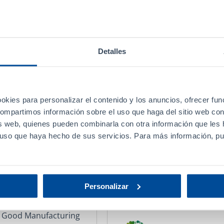
Detalles
tration (FDA)
d Manufacturing
Agência Nacional de V
(ANVISA) Brasil
okies para personalizar el contenido y los anuncios, ofrecer fun
 compartimos información sobre el uso que haga del sitio web co
Certificação de Boas Pr
sis web, quienes pueden combinarla con otra información que les
Medicamentos.
l uso que haya hecho de sus servicios. Para más información, p
Personalizar
ganda
th Good Manufacturing