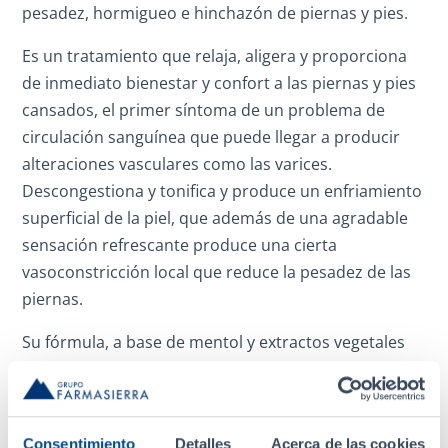
pesadez, hormigueo e hinchazón de piernas y pies.
Es un tratamiento que relaja, aligera y proporciona
de inmediato bienestar y confort a las piernas y pies
cansados, el primer síntoma de un problema de
circulación sanguínea que puede llegar a producir
alteraciones vasculares como las varices.
Descongestiona y tonifica y produce un enfriamiento
superficial de la piel, que además de una agradable
sensación refrescante produce una cierta
vasoconstricción local que reduce la pesadez de las
piernas.
Su fórmula, a base de mentol y extractos vegetales
Hamamelis, Gingko biloba y Vid roja, ayuda a mejorar
la microcirculación periférica. Cremigel Piernas
Cansadas es un producto sin alcohol y libre de
Consentimiento
Detalles
Acerca de las cookies