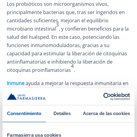
Los probióticos son microorganismos vivos,
principalmente bacterias que, tras ser ingeridos en
cantidades suficientes, mejoran el equilibrio
3
microbiano intestinal
, y confieren beneficios para la
salud del huésped. En este caso, potenciando las
funciones inmunomoduladoras, gracias a su
capacidad para estimular la liberación de citoquinas
antiinflamatorias e inhibiendo la liberación de
4
citoquinas proinflamatorias
.
Inmune
ayuda a mejorar la respuesta inmunitaria en
situaciones en las que el funcionamiento normal del
sistema inmunitario de personas sanas se ve
comprometido produciéndose una disminución de
Consentimiento
Detalles
Acerca de las cookies
las defensas del organismo.
La cepa probiótica
Bifidobacterium longum
PB-VIR
Farmasierra usa cookies