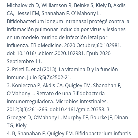
Michalovich D, Williamson R, Beinke S, Kiely B, Akdis
CA, Hessel EM, Shanahan F, O’ Mahony L.
Bifidobacterium longum intranasal protégé contra la
inflamación pulmonar inducida por virus y lesiones
en un modelo murino de infección letal por
influenza. EBioMedicine. 2020 Octubre;60:102981.
doi: 10.1016/j.ebiom.2020.102981. Epub 2020
Septiembre 11.
Prietl B, et al (2013). La vitamina D y la función
inmune. Julio 5;5(7):2502-21.
Konieczna P, Akdis CA, Quigley EM, Shanahan F,
O’Mahony L. Retrato de una Bifidobacteria
inmunorreguladora. Microbios intestinales.
2012;3(3):261-266. doi:10.4161/gmic.20358. 3.
Groeger D, O’Mahony L, Murphy EF, Bourke JF, Dinan
TG, Kiely
B, Shanahan F, Quigley EM. Bifidobacterium infantis