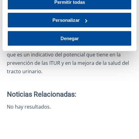
Permitir todas
20 en los EEUU. Desde entonces, los estudios in vivo
e in vitro publicados, indican (evidencia tipo A) que el
Personalizar
uso de arándano rojo americano es eficaz en la
prevención de las ITUR provocadas por la Escherichia
coli. Actualmente, continúan las investigaciones
Denegar
sobre las propiedades de Vaccinium macrocarpon, lo
que es un indicativo del potencial que tiene en la
prevención de las ITUR y en la mejora de la salud del
tracto urinario.
Noticias Relacionadas:
No hay resultados.