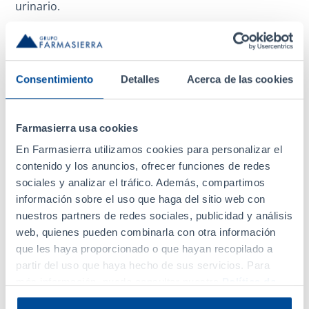
urinario.
Gracias a su forma galénica en comprimidos para
chupar, Inurec no necesita agua para su toma, lo que
reduce durante la noche la frecuencia de micción,
Consentimiento
Detalles
Acerca de las cookies
favoreciendo la acción de las PAC (proantocianidinas)
en la orina acumulada.
Farmasierra usa cookies
Esta novedosa forma farmacéutica en comprimidos
En Farmasierra utilizamos cookies para personalizar el
para chupar es fruto de 2 años de desarrollo por
contenido y los anuncios, ofrecer funciones de redes
parte del equipo de I+D de Farmasierra, y aporta una
sociales y analizar el tráfico. Además, compartimos
mejora en la eficacia del Arándano rojo americano en
información sobre el uso que haga del sitio web con
la prevención de las infecciones urinarias recurrente.
nuestros partners de redes sociales, publicidad y análisis
web, quienes pueden combinarla con otra información
Arándano rojo americano, alternativa al tratamiento
que les haya proporcionado o que hayan recopilado a
profiláctico con antibióticos en las ITUR: el uso de las
partir del uso que haya hecho de sus servicios. Para
preparaciones de arándano rojo americano en
más información, puede consultar nuestra
Política de
Cookies
.
infección urinaria comenzó a ser popular en los años