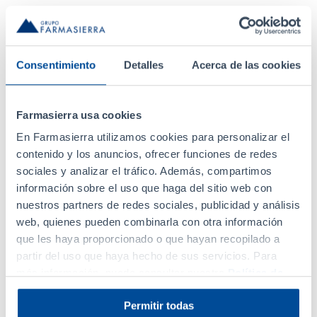
año 2001. Los éxitos obtenidos en estos 14 años le
han llevado a apostar por este área de cara al futuro,
invertir en I+D+i y ampliar la gama de productos para
Consentimiento
Detalles
Acerca de las cookies
cubrir las necesidades de un mayor número de
consumidores. El Vademécum de Dermocosmética
de Grupo Farmasierra está formado por 3 marcas:
Farmasierra usa cookies
Analine, una gama completa de productos para el
En Farmasierra utilizamos cookies para personalizar el
cuidado facial y corporal con una excepcional calidad
contenido y los anuncios, ofrecer funciones de redes
a precios asequibles; Trataderm, línea de productos
sociales y analizar el tráfico. Además, compartimos
innovadores especialmente dedicados a la
información sobre el uso que haga del sitio web con
prevención y tratamiento del envejecimiento
nuestros partners de redes sociales, publicidad y análisis
cutáneo y Trataderm for men, para el cuidado
web, quienes pueden combinarla con otra información
que les haya proporcionado o que hayan recopilado a
específico de la piel del hombre.
partir del uso que haya hecho de sus servicios. Para
Grupo Farmasierra
más información, puede consultar nuestra
Política de
Cookies
.
Grupo farmacéutico español fundado hace 19 años,
Permitir todas
está especializado en el desarrollo, manufactura,